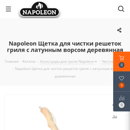
Napoleon Щетка для чистки решеток
гриля с латунным ворсом деревянная
Главная
-
Каталог
-
Аксессуары для гриля Napoleon
-
Чистка и уход
0
-
Napoleon Щетка для чистки решеток гриля с латунным ворсом
деревянная
0
0