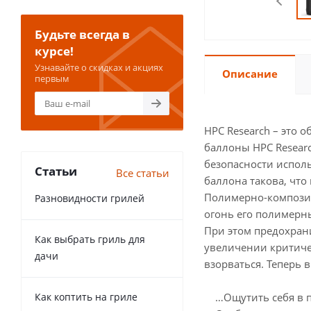
Будьте всегда в
курсе!
Узнавайте о скидках и акциях
Описание
первым
HPC Research – это
баллоны HPC Resear
безопасности испол
Статьи
Все статьи
баллона такова, что 
Полимерно-композит
Разновидности грилей
огонь его полимерны
При этом предохран
Как выбрать гриль для
увеличении критичес
дачи
взорваться. Теперь
Как коптить на гриле
…Ощутить себя в по