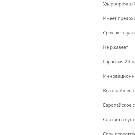
Ударопрочны
Имеет предохрани
Срок эксплуатац
Не ржавеет
Гарантия 24 ме
Инновационный
Высочайшее качес
Европейское сер
Соответствует все
Срок переаттест