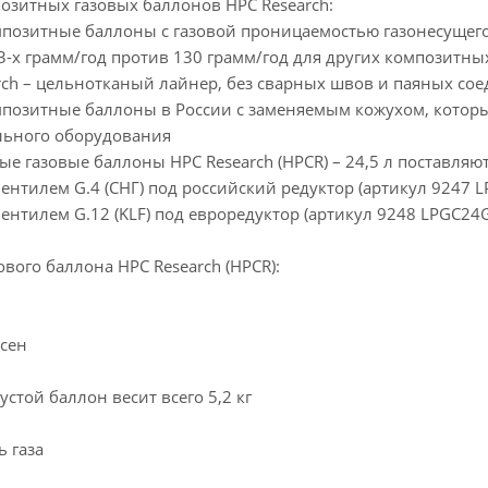
итных газовых баллонов HPC Research:
зитные баллоны с газовой проницаемостью газонесущего 
3-х грамм/год против 130 грамм/год для других композитн
rch – цельнотканый лайнер, без сварных швов и паяных со
зитные баллоны в России с заменяемым кожухом, который
льного оборудования
газовые баллоны HPC Research (HPCR) – 24,5 л поставляют
тилем G.4 (СНГ) под российский редуктор (артикул 9247 L
тилем G.12 (KLF) под евроредуктор (артикул 9248 LPGC24G
ого баллона HPC Research (HPCR):
сен
й баллон весит всего 5,2 кг
газа