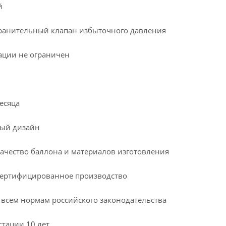
й
тельный клапан избыточного давления
ии не ограничен
сяца
 дизайн
тво баллона и материалов изготовления
тифицированное производство
м нормам российского законодательства
ации 10 лет