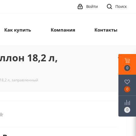
Войти
Поиск
Как купить
Компания
Контакты
лон 18,2 л,
0
8,2 л, заправленный
0
0