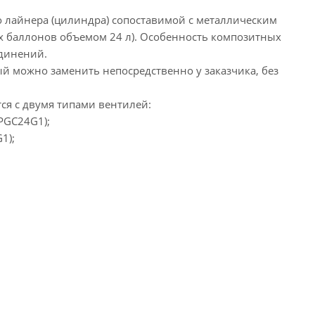
лайнера (цилиндра) сопоставимой с металлическим
ых баллонов объемом 24 л). Особенность композитных
единений.
 можно заменить непосредственно у заказчика, без
ся с двумя типами вентилей:
PGC24G1);
1);