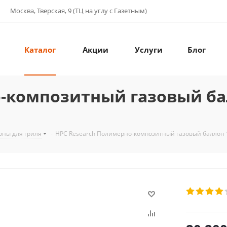
Москва, Тверская, 9 (ТЦ на углу с Газетным)
Каталог
Акции
Услуги
Блог
-композитный газовый бал
оны для гриля
-
HPC Research Полимерно-композитный газовый баллон 1