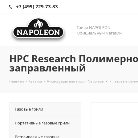
+7 (499) 229-73-83
Грили NAPOLEON
Официальный магазин
HPC Research Полимерно
заправленный
Главная
-
Каталог
-
Аксессуары для гриля Napoleon
-
Газовые балл
Газовые грили
Портативные газовые грили
Встраиваемые газовые