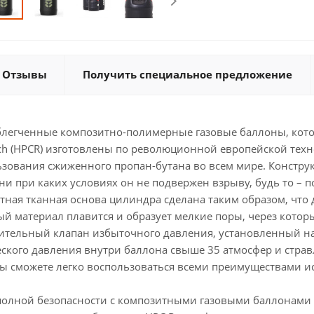
Отзывы
Получить специальное предложение
 облегченные композитно-полимерные газовые баллоны, к
ch (HPCR) изготовлены по революционной европейской техн
ьзования сжиженного пропан-бутана во всем мире. Конструк
ни при каких условиях он не подвержен взрыву, будь то – по
ная тканная основа цилиндра сделана таким образом, что 
й материал плавится и образует мелкие поры, через которые
ительный клапан избыточного давления, установленный на
кого давления внутри баллона свыше 35 атмосфер и стравл
 вы сможете легко воспользоваться всеми преимуществами 
лной безопасности c композитными газовыми баллонами H