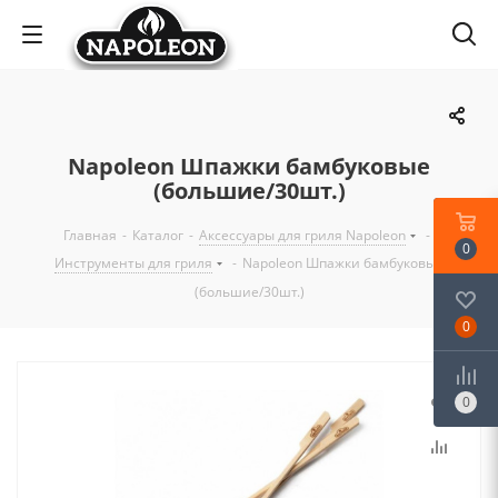
Napoleon Шпажки бамбуковые
(большие/30шт.)
Главная
-
Каталог
-
Аксессуары для гриля Napoleon
-
0
Инструменты для гриля
-
Napoleon Шпажки бамбуковые
(большие/30шт.)
0
0