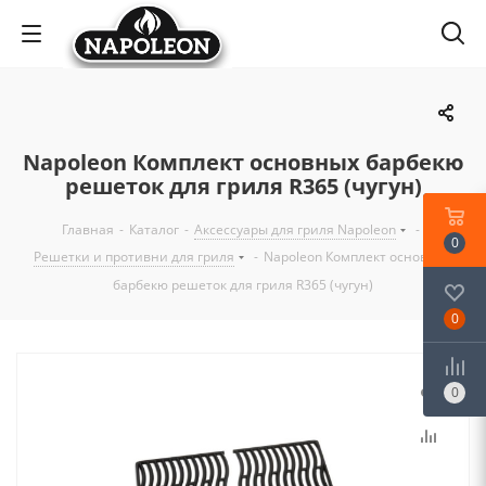
Napoleon Комплект основных барбекю
решеток для гриля R365 (чугун)
Главная
-
Каталог
-
Аксессуары для гриля Napoleon
-
0
Решетки и противни для гриля
-
Napoleon Комплект основных
барбекю решеток для гриля R365 (чугун)
0
0